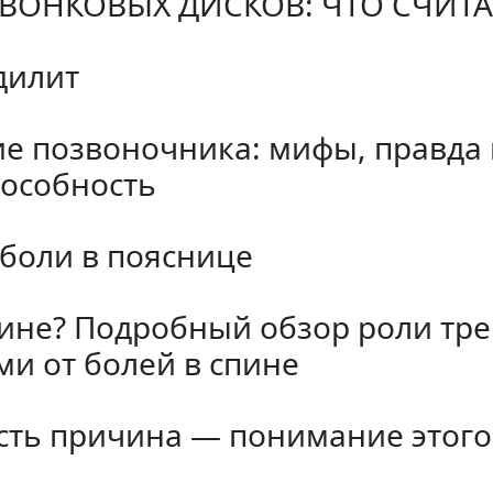
ВОНКОВЫХ ДИСКОВ: ЧТО СЧИТ
дилит
ие позвоночника: мифы, правда
пособность
 боли в пояснице
ине? Подробный обзор роли тре
и от болей в спине
есть причина — понимание этог