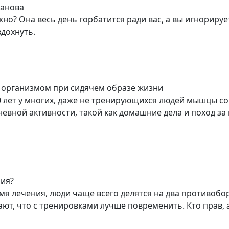
фанова
но? Она весь день горбатится ради вас, а вы игнорирует
вдохнуть.
с организмом при сидячем образе жизни
30 лет у многих, даже не тренирующихся людей мышцы с
вной активности, такой как домашние дела и поход за 
ния?
емя лечения, люди чаще всего делятся на два противобо
т, что с тренировками лучше повременить. Кто прав, а 