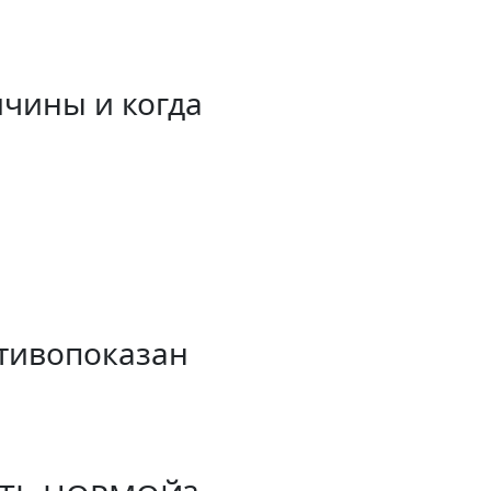
чины и когда
ь
отивопоказан