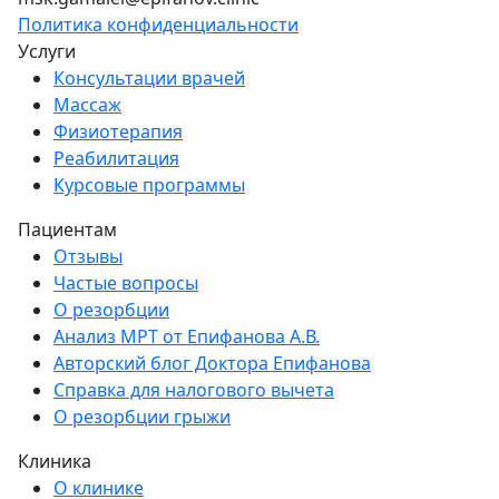
Политика конфиденциальности
Услуги
Консультации врачей
Массаж
Физиотерапия
Реабилитация
Курсовые программы
Пациентам
Отзывы
Частые вопросы
О резорбции
Анализ МРТ от Епифанова А.В.
Авторский блог Доктора Епифанова
Справка для налогового вычета
О резорбции грыжи
Клиника
О клинике