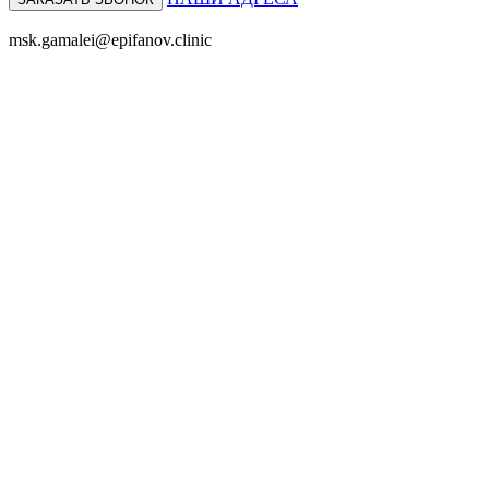
+7 (495) 150-27-48
msk.gamalei@epifanov.clinic